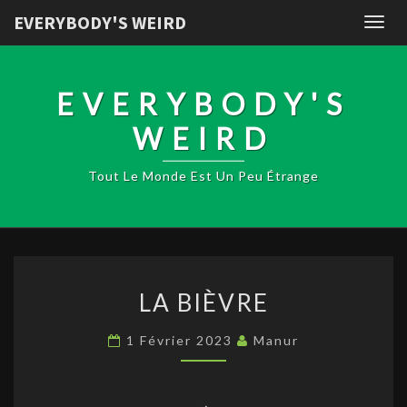
EVERYBODY'S WEIRD
Togg
navig
EVERYBODY'S
WEIRD
Tout Le Monde Est Un Peu Étrange
LA
LA BIÈVRE
BIÈVRE
1 Février 2023
Manur