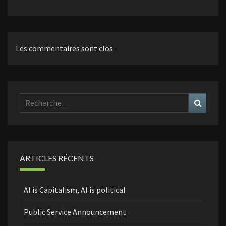
Les commentaires sont clos.
Rechercher :
Recher
ARTICLES RÉCENTS
AI is Capitalism, AI is political
Public Service Announcement