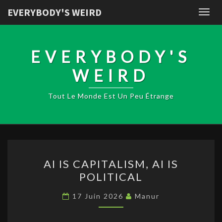
EVERYBODY'S WEIRD
Togg
navig
EVERYBODY'S
WEIRD
Tout Le Monde Est Un Peu Étrange
AI
AI IS CAPITALISM, AI IS
IS
POLITICAL
CAPITALISM,
AI
17 Juin 2026
Manur
IS
POLITICAL