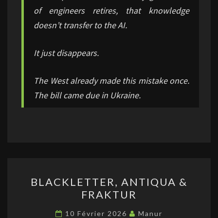
of engineers retires, that knowledge
doesn’t transfer to the AI.
It just disappears.
The West already made this mistake once.
The bill came due in Ukraine.
BLACKLETTER,
BLACKLETTER, ANTIQUA &
ANTIQUA
FRAKTUR
&
FRAKTUR
10 Février 2026
Manur