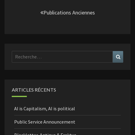
Navigation
au
Publications Anciennes
sein
des
articles
Rechercher :
Recher
ARTICLES RÉCENTS
AI is Capitalism, AI is political
Public Service Announcement