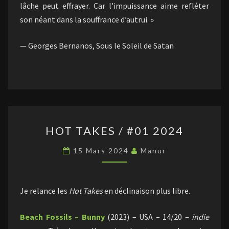
lâche peut effrayer. Car l’impuissance aime refléter
son néant dans la souffrance d’autrui. »
— Georges Bernanos, Sous le Soleil de Satan
HOT
HOT TAKES / #01 2024
TAKES
/
15 Mars 2024
Manur
#01
2024
Je relance les
Hot Takes
en déclinaison plus libre.
Beach Fossils – Bunny
(2023) – USA – 14/20 –
indie