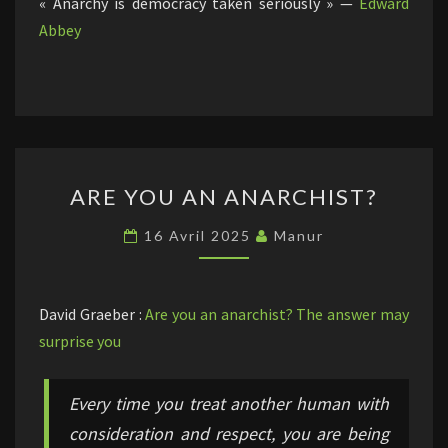
« Anarchy is democracy taken seriously » —
Edward
Abbey
ARE
ARE YOU AN ANARCHIST?
YOU
AN
16 Avril 2025
Manur
ANARCHIST?
David Graeber :
Are you an anarchist? The answer may
surprise you
Every time you treat another human with
consideration and respect, you are being