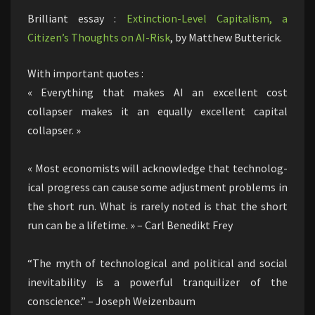
Brilliant essay :
Extinction-Level Capitalism, a
Citizen’s Thoughts on AI-Risk
, by Matthew Butterick.
With important quotes :
« Every­thing that makes AI an excel­lent cost
collapser makes it an equally excel­lent capital
collapser. »
« Most econ­o­mists will acknowl­edge that tech­no­log­
ical progress can cause some adjust­ment prob­lems in
the short run. What is rarely noted is that the short
run can be a life­time. » – Carl Benedikt Frey
“The myth of tech­no­log­ical and polit­ical and social
inevitability is a powerful tran­quil­izer of the
conscience.” – Joseph Weizenbaum