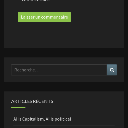
Rechercher :
Recher
ARTICLES RÉCENTS
AI is Capitalism, AI is political