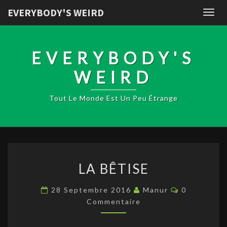
EVERYBODY'S WEIRD
Togg
navig
EVERYBODY'S
WEIRD
Tout Le Monde Est Un Peu Étrange
LA
LA BÊTISE
BÊTISE
Commentai
28 Septembre 2016
Manur
0
Commentaire