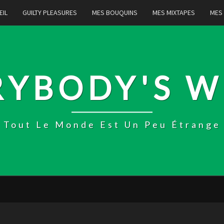
EIL
GUILTY PLEASURES
MES BOUQUINS
MES MIXTAPES
MES
RYBODY'S W
Tout Le Monde Est Un Peu Étrange
BALL