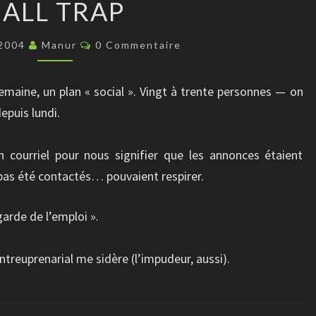
BALL TRAP
TRAP
Commentaires
 2004
Manur
0 Commentaire
semaine, un plan « social ». Vingt à trente personnes — on
epuis lundi.
 courriel pour nous signifier que les annonces étaient
pas été contactés… pouvaient respirer.
garde de l’emploi ».
reuprenarial me sidère (l’impudeur, aussi).