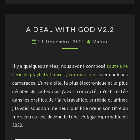
A
A DEAL WITH GOD V2.2
DEAL
WITH
21 Décembre 2022
Manur
GOD
V2.2
Il y a quelques années, nous avons composé
toute une
série de playlists / mixes / compilations
avec quelques
camarades. L’une d’elle, la plus électronique et la plus
décalée de celles que j’avais concocté, m’est restée
dans les oreilles. Je l’ai retravaillée, enrichie et affinée
; la voici sous son meilleur jour. Elle prend son titre du
morceau qui est devenu le tube
vintage
improbable de
2022.