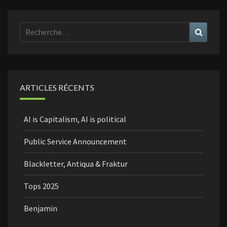
Rechercher :
Recher
ARTICLES RÉCENTS
AI is Capitalism, AI is political
Public Service Announcement
Blackletter, Antiqua & Fraktur
Tops 2025
Benjamin