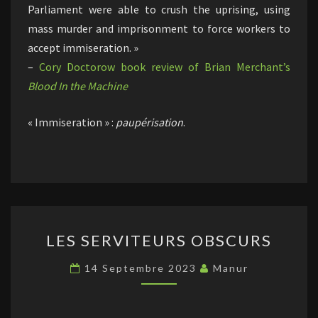
Parliament were able to crush the uprising, using
mass murder and imprisonment to force workers to
accept immiseration. »
–
Cory Doctorow book review of Brian Merchant’s
Blood In the Machine
« Immiseration » :
paupérisation
.
LES
LES SERVITEURS OBSCURS
SERVITEURS
OBSCURS
14 Septembre 2023
Manur